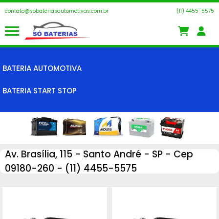
contato@sobateriasautomotivas.com.br
(11) 4455-5575
BATERIA AUTOMOTIVA
BATERIA START STOP
DE 40AH, 45AH E 48AH
DE 50AH
DE 60AH
Av. Brasília, 115 - Santo André - SP - Cep
DE 70AH E 75AH
09180-260 - (11) 4455-5575
DE 80AH, 90AH E 95AH
DE 100AH E 110AH