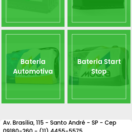
Bateria
Bateria Start
Automotiva
Stop
Av. Brasília, 115 - Santo André - SP - Cep
09180-260 - (11) 4455-5575