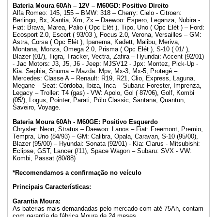
Bateria Moura 60Ah – 12V – M60GD: Positivo Direito
Alfa Romeo: 145, 155 – BMW: 318 – Cherry: Cielo - Citroen:
Berlingo, Bx, Xantia, Xm, Zx – Daewoo: Espero, Leganza, Nubira -
Fiat: Brava, Marea, Palio ( Opc Elét ), Tipo, Uno ( Opc Elét ) – Ford:
Ecosport 2.0, Escort ( 93/03 ), Focus 2.0, Verona, Versailles – GM:
Astra, Corsa ( Opc Elét ), Ipanema, Kadett, Malibu, Meriva,
Montana, Monza, Omega 2.0, Prisma ( Opc Elét ), S-10 ( 01/ ),
Blazer (01/), Tigra, Tracker, Vectra, Zafira – Hyundai: Accent (92/01)
- Jac Motors: J3, J5, J6 - Jeep: MJSV12 - Jpx: Montez, Pick-Up -
Kia: Sephia, Shuma – Mazda: Mpv, Mx-3, Mx-5, Protegé –
Mercedes: Classe A – Renault: R19, R21, Clio, Express, Laguna,
Megane – Seat: Córdoba, Ibiza, Inca – Subaru: Forester, Imprenza,
Legacy – Troller: T4 (gas) - VW: Apolo, Gol ( 87/06), Golf, Kombi
(05/), Logus, Pointer, Parati, Pólo Classic, Santana, Quantun,
Saveiro, Voyage.
Bateria Moura 60Ah - M60GE: Positivo Esquerdo
Chrysler: Neon, Stratus – Daewoo: Lanos – Fiat: Freemont, Premio,
Tempra, Uno (84/93) – GM: Calibra, Opala, Caravan, S-10 (95/00),
Blazer (95/00) – Hyundai: Sonata (92/01) - Kia: Clarus - Mitsubishi:
Eclipse, GST, Lancer (/11), Space Wagon – Subaru: SVX - VW:
Kombi, Passat (80/88)
*Recomendamos a confirmação no veículo
Principais Características:
Garantia Moura:
As baterias mais demandadas pelo mercado com até 75Ah, contam
com garantia de fábrica Moura de 24 meses.