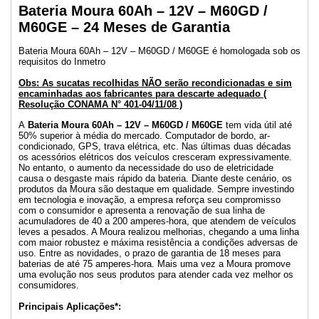
Bateria Moura 60Ah – 12V – M60GD /
M60GE – 24 Meses de Garantia
Bateria Moura 60Ah – 12V – M60GD / M60GE é homologada sob os
requisitos do Inmetro
Obs: As sucatas recolhidas NÃO serão recondicionadas e sim
encaminhadas aos fabricantes para descarte adequado (
Resolução CONAMA N° 401-04/11/08 )
A
Bateria Moura 60Ah – 12V – M60GD / M60GE
tem vida útil até
50% superior à média do mercado. Computador de bordo, ar-
condicionado, GPS, trava elétrica, etc. Nas últimas duas décadas
os acessórios elétricos dos veículos cresceram expressivamente.
No entanto, o aumento da necessidade do uso de eletricidade
causa o desgaste mais rápido da bateria. Diante deste cenário, os
produtos da Moura são destaque em qualidade. Sempre investindo
em tecnologia e inovação, a empresa reforça seu compromisso
com o consumidor e apresenta a renovação de sua linha de
acumuladores de 40 a 200 amperes-hora, que atendem de veículos
leves a pesados. A Moura realizou melhorias, chegando a uma linha
com maior robustez e máxima resistência a condições adversas de
uso. Entre as novidades, o prazo de garantia de 18 meses para
baterias de até 75 amperes-hora. Mais uma vez a Moura promove
uma evolução nos seus produtos para atender cada vez melhor os
consumidores.
Principais Aplicações*: