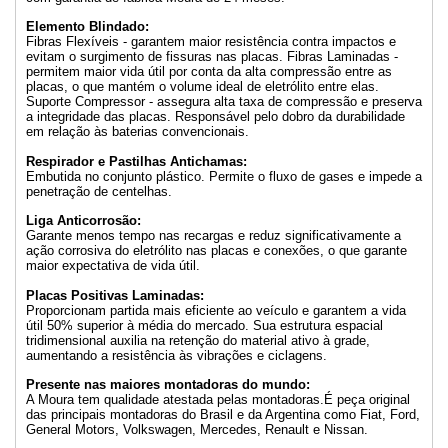
Elemento Blindado:
Fibras Flexíveis - garantem maior resistência contra impactos e
evitam o surgimento de fissuras nas placas. Fibras Laminadas -
permitem maior vida útil por conta da alta compressão entre as
placas, o que mantém o volume ideal de eletrólito entre elas.
Suporte Compressor - assegura alta taxa de compressão e preserva
a integridade das placas. Responsável pelo dobro da durabilidade
em relação às baterias convencionais.
Respirador e Pastilhas Antichamas:
Embutida no conjunto plástico. Permite o fluxo de gases e impede a
penetração de centelhas.
Liga Anticorrosão:
Garante menos tempo nas recargas e reduz significativamente a
ação corrosiva do eletrólito nas placas e conexões, o que garante
maior expectativa de vida útil.
Placas Positivas Laminadas:
Proporcionam partida mais eficiente ao veículo e garantem a vida
útil 50% superior à média do mercado. Sua estrutura espacial
tridimensional auxilia na retenção do material ativo à grade,
aumentando a resistência às vibrações e ciclagens.
Presente nas maiores montadoras do mundo:
A Moura tem qualidade atestada pelas montadoras.É peça original
das principais montadoras do Brasil e da Argentina como Fiat, Ford,
General Motors, Volkswagen, Mercedes, Renault e Nissan.