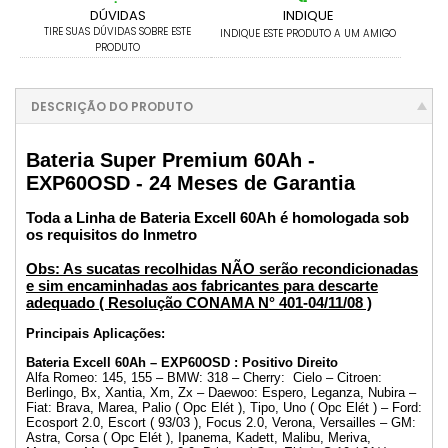
DÚVIDAS
INDIQUE
TIRE SUAS DÚVIDAS SOBRE ESTE
INDIQUE ESTE PRODUTO A UM AMIGO
PRODUTO
DESCRIÇÃO DO PRODUTO
Bateria Super Premium 60Ah -
EXP60OSD - 24 Meses de Garantia
Toda a Linha de Bateria Excell 60Ah é homologada sob
os requisitos do Inmetro
Obs: As sucatas recolhidas NÃO serão recondicionadas
e sim encaminhadas aos fabricantes para descarte
adequado ( Resolução CONAMA N° 401-04/11/08 )
Principais Aplicações:
Bateria Excell 60Ah – EXP60OSD : Positivo Direito
Alfa Romeo: 145, 155 – BMW: 318 – Cherry: Cielo – Citroen:
Berlingo, Bx, Xantia, Xm, Zx – Daewoo: Espero, Leganza, Nubira –
Fiat: Brava, Marea, Palio ( Opc Elét ), Tipo, Uno ( Opc Elét ) – Ford:
Ecosport 2.0, Escort ( 93/03 ), Focus 2.0, Verona, Versailles – GM:
Astra, Corsa ( Opc Elét ), Ipanema, Kadett, Malibu, Meriva,