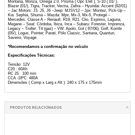
Montana, Monza, Omega 2.0, Prisma ( Opc Elét ), S-10 ( 01/ ),
Blazer (01/), Tigra, Tracker, Vectra, Zafira – Hyundai: Accent (92/01)
– Jac Motors: J3, J5, J6 –Jeep: MJSV12 – Jpx: Montez, Pick-Up –
Kia: Sephia, Shuma – Mazda: Mpv, Mx-3, Mx-5, Protegé –
Mercedes: Classe A – Renault: R19, R21, Clio, Express, Laguna,
Megane – Seat: Córdoba, Ibiza, Inca – Subaru: Forester, Imprenza,
Legacy – Troller: T4 (gas) – VW: Apolo, Gol ( 87/06), Golf, Kombi
(05/), Logus, Pointer, Parati, Pólo Classic, Santana, Quantun,
Saveiro, Voyage.
*Recomendamos a confirmação no veículo
Especificações Técnicas:
Tensão: 12V
C20 : 60Ah
RC 25: 100 min
CCA -18ºC: 480A
Dimensões ( Comp x Larg x Alt ): 240 x 175 x 175mm
PRODUTOS RELACIONADOS