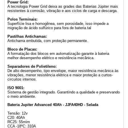
Power Grid:
A tecnologia Power Grid deixa as grades das Baterias Júpiter mais
resistentes à corrosão, vibração e aos ciclos de carga e descarga.
Polos Terminais:
Superfície lisa e homogênea, sem porosidade, isso impede a
migração de ácido sulfúrico para fora de bateria.tal
Pastilhas Antichamas:
Antichama embutida, com proteção permanente.
Bloco de Placas:
A formatação dos blocos em automatização garante à bateria
melhor desempenho elétrico e resistência mecânica.
Separadores de Polietileno:
De alto desempenho, tipo envelope, maior resistência mecânica às
vibrações, menor resistência elétrica e maior proteção a curtos-
circuitos internos.
ISO 9001:
Sistema de gestão integrado. Garantindo a qualidade e preservando
o meio ambiente.
Bateria Jupiter Advanced 40Ah - JJFA40HD - Selada
Tensão: 12v
C20: 40Ah
RC25: 55mim
CCA -18ºC: 310A